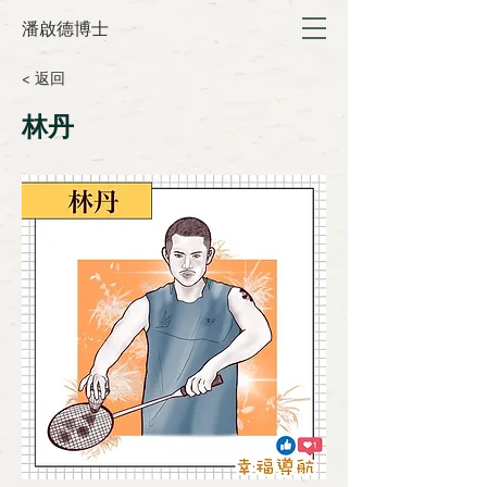
潘啟德博士
< 返回
林丹