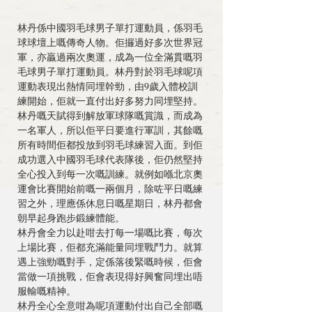
林丹係中國羽毛球男子單打運動員，係羽毛
球球壇上嘅傳奇人物。佢攞過好多次世界冠
軍，亦贏過兩次奧運，成為一位全滿貫嘅羽
毛球男子單打運動員。林丹對於羽毛球呢項
運動表現出熱情同埋幹勁，由9歲入體校訓
練開始，佢就一直付出好多努力同埋堅持。
林丹嘅天賦得到解放軍球隊嘅賞識，而成為
一名軍人，所以佢平日要進行軍訓，其餘嘅
所有時間佢都投放到羽毛球練習入面。到佢
成功選入中國羽毛球代表隊後，佢仍然堅持
全心投入到每一次嘅訓練。就例如喺北京奧
運會比賽開始前嘅一兩個月，除咗平日嘅練
習之外，理應係休息日嘅星期日，林丹都會
朝早起身跑步鍛練體能。
林丹會全力以赴咁去打每一場嘅比賽，每次
上場比賽，佢都充滿能量同埋戰鬥力。就算
遇上強勁嘅對手，定係落後緊嘅時候，佢會
當做一項挑戰，佢會表現得好興奮同埋出唔
服輸嘅精神。
林丹全心全意咁為呢項運動付出自己全部嘅