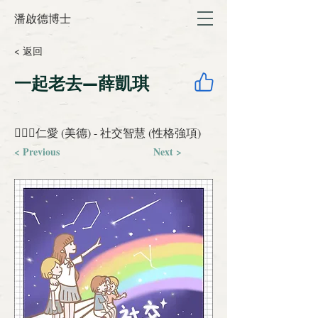
潘啟德博士
< 返回
一起老去—薛凱琪
👩‍❤️‍👩仁愛 (美德) - 社交智慧 (性格強項)
< Previous
Next >