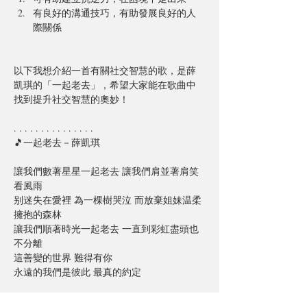
有良好的溝通技巧，有助發展良好的人
際關係
以下我想介紹一首有關社交智慧的歌，是薛
凱琪的「一起老去」，希望大家能在歌曲中
找到提升社交智慧的奧妙！
. . . . . . . . . . . . . . .
🎵一起老去－薛凱琪
讓我們數著星星一起老去 讓我們肩並著肩笑
看風雨
别迷失在愛裡 為一棵樹哭泣 而放棄姐妹温柔
擁抱的森林
讓我們順著時光一起老去 一直到彩虹盡頭也
不分離
這善變的世界 難得有你
永遠的我們是彼此 最真的約定
誰在晴天時陪著我飛行 猶豫的時候陪我相信