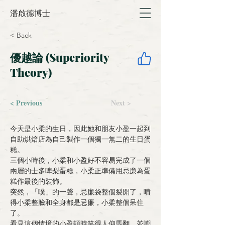
潘啟德博士
< Back
優越論 (Superiority
Theory)
< Previous
Next >
今天是小柔的生日，因此她和朋友小盈一起到
自助烘焙店為自己製作一個獨一無二的生日蛋
糕。
三個小時後，小柔和小盈好不容易完成了一個
兩層的士多啤梨蛋糕，小柔正準備用忌廉為蛋
糕作最後的裝飾。
突然，「噗」的一聲，忌廉袋整個裂開了，噴
得小柔整臉和全身都是忌廉，小柔整個呆住
了。
看見這個情境的小盈頓時笑得人仰馬翻，並嘲