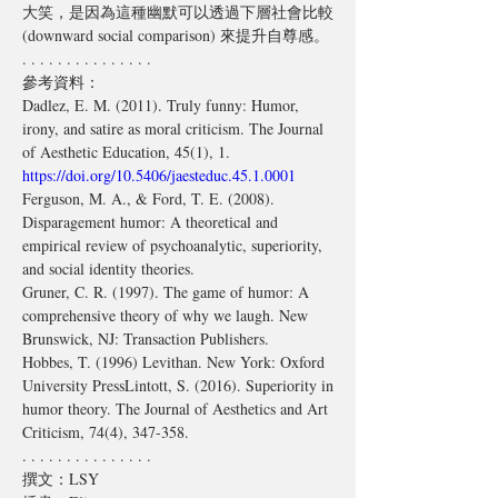
大笑，是因為這種幽默可以透過下層社會
比較
(downward social comparison) 來提升
自尊感
。
. . . . . . . . . . . . . . .
參考資料：
Dadlez, E. M. (2011). Truly funny: Humor, 
irony, and satire as moral criticism. The Journal 
of Aesthetic Education, 45(1), 1. 
https://doi.org/10.5406/jaesteduc.45.1.0001
Ferguson, M. A., & Ford, T. E. (2008). 
Disparagement humor: A theoretical and 
empirical review of psychoanalytic, superiority, 
and social identity theories.
Gruner, C. R. (1997). The game of humor: A 
comprehensive theory of why we laugh. New 
Brunswick, NJ: Transaction Publishers.
Hobbes, T. (1996) Levithan. New York: Oxford 
University PressLintott, S. (2016). Superiority in 
humor theory. The Journal of Aesthetics and Art 
Criticism, 74(4), 347-358.
. . . . . . . . . . . . . . .
撰文：LSY