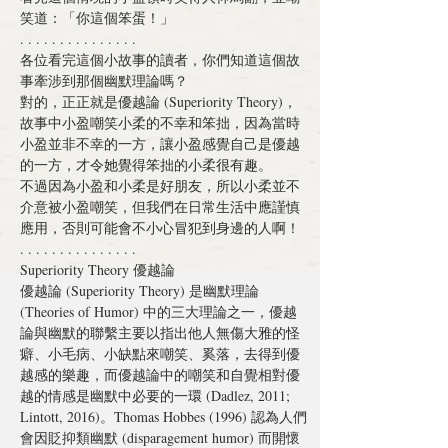
笑道：「你這個笨蛋！」
. . . . . . . . . . . . . . .
各位看完這個小故事的讀者，你們知道這個故
事牽涉到那個
幽默理論
嗎？
對的，正正就是優越論 (Superiority Theory)，
故事中小盈
嘲笑
小柔的
不幸和笨拙
，因為當時
小盈並非不幸的一方，讓小盈感覺自己是優越
的一方，才令她覺得笨拙的小柔很
有趣
。
不過因為小盈和小柔是好朋友，所以小柔並不
介意被小盈嘲笑，但我們在日常生活中應
謹慎
應用
，否則可能會不小心
冒犯
到身邊的人啊！
. . . . . . . . . . . . . . .
Superiority Theory 優越論
優越論 (Superiority Theory) 是幽默理論 
(Theories of Humor) 中的三大理論之一，優越
論與幽默的聯繫主要以指出他人
無傷大雅
的怪
癖、
小毛病
、
小缺點
來嘲笑、
奚落
，去得到優
越感的
樂趣
，而優越論中的嘲笑和自覺相對優
越的情感是幽默中必要的一環 (Dadlez, 2011; 
Lintott, 2016)。Thomas Hobbes (1996) 認為人們
會因
貶抑類幽默
 (disparagement humor) 而開懷