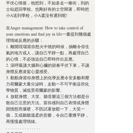
平伏心情後，他想到，不如多走一條街，到的
士站趕回學校。也剛好有的士空閑著，即時把
小A送到學校，小A還沒有遲到呢!
在Anger management: How to take control of 
your emotions and find joy in life一書提到幾個處
理情緒反應的步驟：
1. 
離開現場
當你怒火中燒的時候，抽離令你生
氣的地方或人，讓自己平靜一點，再處理自己
的心情，不必強迫自己即時作出反應。
2. 
深呼吸
讓大腦和心臟的節奏平伏下來，不讓
身體反應凌駕心靈感受。
3. 
動動身
當你身體上的化學反應令安多酚和壓
力荷爾蒙大量分泌時，走動一不可平衡這些化
學物質，減低受荷爾蒙的影響。
4. 
放鬆身體
、
大笑
、
聽音樂
這三個方法都是分
散自己注意的方法。當你感到自己表情或身體
因憤怒而僵硬，不防試著放鬆一下，大笑一
個，又或聽聽溫柔的音樂，令自己重獲平靜，
再慢慢處理情緒。
. . . . . . . . . . . . . . .