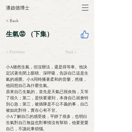
潘啟德博士
< Back
生氣😡 （下集）
< Previous
Next >
小A雖然生氣，但沒辦法，還是得等車。他決
定試著先
閉上眼睛
、深呼吸，告訴自己這是生
氣的感覺。小A同時播著柔和的音樂，然後，
他
回想
自己為什麼生氣。
原來自己生氣的，首先是天氣已很炎熱，又等
了很久；第二，是快要遲到，本身自己就會特
別
心急
；第三，被插隊是
不公不義的事
，自己
被如此對待，實在心有
不甘
。
小A了解自己的感受後，平靜了很多，也明白
生氣對自己無益也對事情沒有幫助，他要
更愛
自己
，不讓此事煩惱。