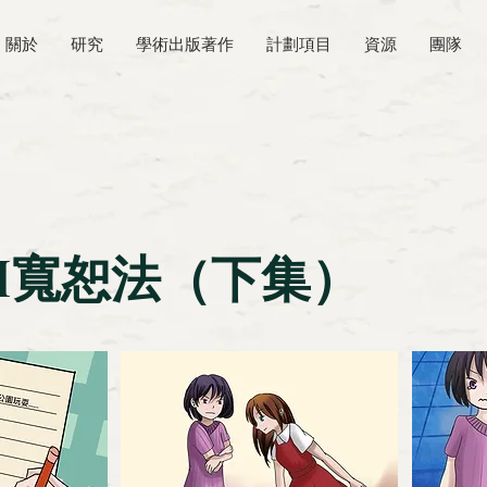
關於
研究
學術出版著作
計劃項目
資源
團隊
CH寬恕法（下集）