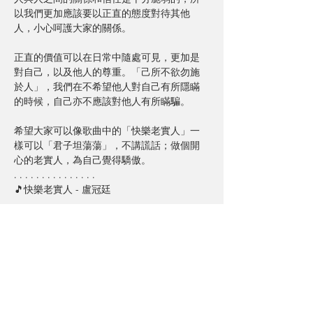
以我們更加應該要以正直的態度對待其他
人，小心呵護大家的關係。
正直的價值可以在日常中隨處可見，更加是
對自己，以及他人的尊重。「己所不欲勿施
於人」，我們在不希望他人對自己有所隱瞞
的時候，自己亦不應該對他人有所瞞騙。
希望大家可以像歌曲中的「快樂老實人」一
樣可以「君子坦蕩蕩」，不講謊話；做個開
心的老實人，為自己覺得驕傲。
. . . . . . . . . . . . . . .
🎵快樂老實人 - 盧冠廷
喜歡即說喜歡 不需多顧忌
莫自欺解心裡困惑莫遲疑 何其容易事
一生爽朗坦率 終生不抱憾
莫自卑不需要背著別人愁 抬頭人自傲
快樂老實人 敢想敢當敢說每段老實話