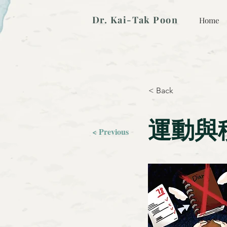
Dr. Kai-Tak Poon
Home
< Back
運動與
< Previous