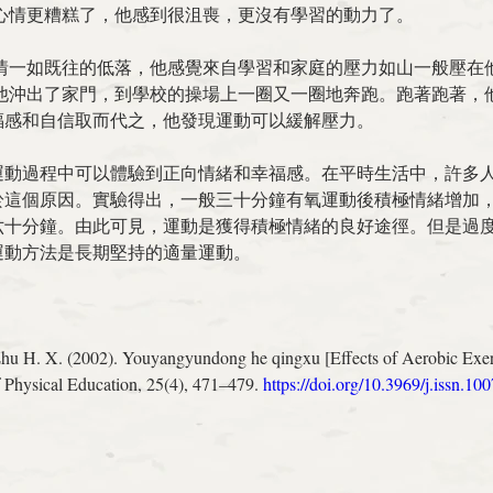
的心情更糟糕了，他感到很沮喪，更沒有學習的動力了。
心情一如既往的低落，他感覺來自學習和家庭的壓力如山一般壓在
，他沖出了家門，到學校的操場上一圈又一圈地奔跑。跑著跑著，
福感
和
自信
取而代之，他發現
運動
可以
緩解壓力
。
運動過程中可以體驗到
正向情緒
和幸福感。在平時生活中，許多
於這個原因。實驗得出，一般三十分鐘
有氧運動
後積極情緒增加
六十分鐘。由此可見，運動是獲得積極情緒的良好途徑。但是過
運動方法是長期堅持的適量運動。
Zhu H. X. (2002). Youyangyundong he qingxu [Effects of Aerobic Exer
 Physical Education, 25(4), 471–479. 
https://doi.org/10.3969/j.issn.1