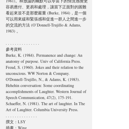
1981)。釋放論的幽默可以令當下的情況感覺更
容易應付、更易和處理，讓當下正面對的困難
看起來並不是那麼嚴重 (Burke, 1984)，是一個
可以用來緩和緊張感和促進一群人之間進一步
的交流的方法 (O’Donnell-Trujillo & Adams, 
1983) 。
. . . . . . . . . . . . . . . 
參考資料
Burke, K. (1984). Permanence and change: An 
anatomy of purpose. Univ of California Press.
Freud, S. (1960). Jokes and their relation to the 
unconscious. WW Norton & Company.
O'Donnell‐Trujillo, N., & Adams, K. (1983). 
Hehehin conversation: Some coordinating 
accomplishments of Laughter. Western Journal of 
Speech Communication, 47(2), 175-191. 
Schaeffer, N. (1981). The art of laughter. In The 
Art of Laughter. Columbia University Press.
. . . . . . . . . . . . . . 
撰文：LSY
插畫：Wing