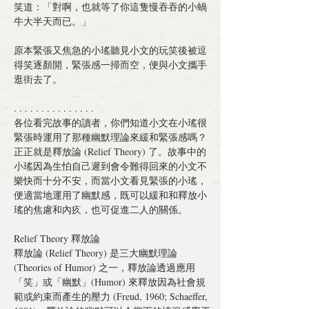
笑道：「對啊，也就等了你這隻慢吞吞的小蝸
牛大半天而已。」
原本緊張又焦急的小瑤聽見小文的玩笑後被逗
得笑逐顏開，緊張感一掃而空，便與小文攜手
逛街去了。
. . . . . . . . . . . . . . .
各位看完故事的讀者，你們知道小文在小瑤很
緊張時運用了那種幽默理論來緩和緊張感嗎？
正正就是釋放論 (Relief Theory) 了。故事中的
小瑤因為生怕自己遲到會令難得回來的小文不
樂快而十分不安，而當小文看見緊張的小瑤，
便適當地運用了幽默感，既可以緩和和釋放小
瑤的焦慮和內疚，也可促進二人的關係。
Relief Theory 釋放論
釋放論 (Relief Theory) 是三大幽默理論 
(Theories of Humor) 之一，釋放論透過應用
「笑」或「幽默」(Humor) 來釋放因為社會規
範或約束而產生的壓力 (Freud, 1960; Schaeffer, 