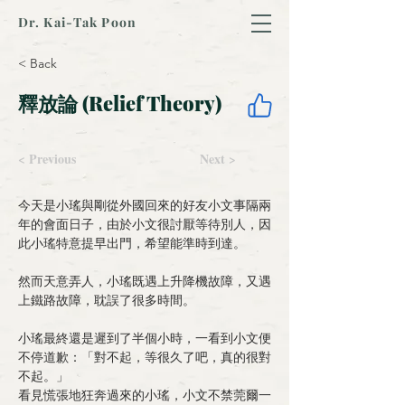
Dr. Kai-Tak Poon
< Back
釋放論 (Relief Theory)
< Previous
Next >
今天是小瑤與剛從外國回來的好友小文事隔兩
年的會面日子，由於小文很討厭等待別人，因
此小瑤特意提早出門，希望能準時到達。
然而天意弄人，小瑤既遇上升降機故障，又遇
上鐵路故障，耽誤了很多時間。
小瑤最終還是遲到了半個小時，一看到小文便
不停道歉：「對不起，等很久了吧，真的很對
不起。」
看見慌張地狂奔過來的小瑤，小文不禁莞爾一