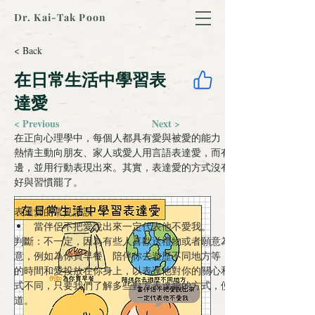
Dr. Kai-Tak Poon
< Back
在日常生活中學習表
達愛
< Previous
Next >
在
正向心理學
中，每個人都具有
愛與被愛的能力
，只是誰多誰少。有
熱情主動向朋友、家人或愛人用
言語表達愛
，而有些人不會把愛常掛
邊，並用
行動
表現出來。其實，表達愛的方式沒有分對與錯，而是個
好與習慣罷了。
表達愛的
常見謬誤
 ：
當伴侶不把愛說出來一定代表他不愛我。
判斷：不一定，因為有些人
喜歡送禮物
或者願意為對方
意
，例如為你買早餐、陪伴你去遊歷不同地方等，其實都是對方願意
的
時間和愛
投放在你身上，以表達他對你的關心和愛慕。每個人表達
式不同，只要我們了解多些對方表達愛的方式，便能慢慢建立大家的
道
。