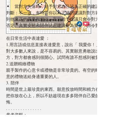
當對方
失落時
，給予對方自己認為正確的
建議
判斷：不一定，有時當你以為正確的建議對對方就是最好，可是你未
到他真正的需要和想法。盲目給予建議只會令對方感到難受，使他的
否定
。其實
安慰
和
陪伴
比起建議更為重要，亦令對方感受到
在日常生活中表達愛 ：
1.用言語或信息直接表達愛意，說出「 
我愛你
！」
對大多數人來說，是不容易的。其實願意勇敢說出來的人代表他非常
方，對方都會感到很開心。試問有誰不想感到被愛呢？
2.送贈精緻禮物
親手製作
的心意卡或禮物是非常珍貴的。有空的時候，不妨親手製作
意的禮物送給身邊重要的人。
3. 
陪伴
時間是世上最珍貴的東西。願意投放時間和精力在對方身上的人，證
把你放在心上，所以不妨趁現在多多陪伴自己愛的人，使未來的你也
悔。
. . . . . . . . . . . . . . .
參考資料：
李恬芳。(2017)。也許我們都沒懂他 —— 其實表達「愛」有 5 種方式
VIDA ORANGE。
https://buzzorange.com/vidaorange/2017/05/09/5-ways-to-express-love/