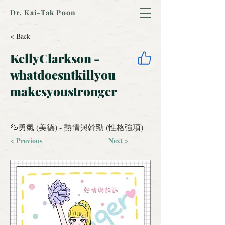
Dr. Kai-Tak Poon
< Back
KellyClarkson -
whatdoesntkillyou
makesyoustronger
💦勇氣 (美德) - 熱情與幹勁 (性格強項)
< Previous
Next >