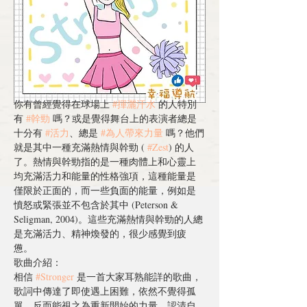
你有曾經覺得在球場上 
#揮灑汗水
 的人特別
有 
#幹勁
 嗎？或是覺得舞台上的表演者總是
十分有 
#活力
、總是 
#為人帶來力量
 嗎？他們
就是其中一種充滿熱情與幹勁 ( 
#Zest
) 的人
了。熱情與幹勁指的是一種肉體上和心靈上
均充滿活力和能量的性格強項，這種能量是
僅限於正面的，而一些負面的能量，例如是
憤怒或緊張並不包含於其中 (Peterson & 
Seligman, 2004)。這些充滿熱情與幹勁的人總
是充滿活力、精神煥發的，很少感覺到疲
憊。
歌曲介紹：
相信 
#Stronger
 是一首大家耳熟能詳的歌曲， 
歌詞中傳達了即使遇上困難，依然不覺得孤
單，反而能視之為重新開始的力量、認清自