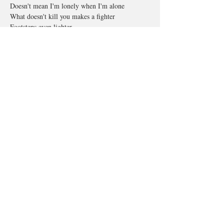
Doesn't mean I'm lonely when I'm alone
What doesn't kill you makes a fighter
Footsteps even lighter
Doesn't mean I'm over 'cause you're gone
What doesn't kill you makes you stronger, 
stronger
Just me, myself and I
What doesn't kill you makes you stronger
Stand a little taller
Doesn't mean I'm lonely when I'm alone (what 
doesn't kill you)
. . . . . . . . . . . . . . .
📚 參考資料
Peterson, C., & Seligman, M. E. P. (2004). 
Character strengths and virtues: A handbook and 
classification. American Psychological 
Association; Oxford University Press.
The VIA Institute on Character 
https://www.viacharacter.org
. . . . . . . . . . . . . . .
撰文：LSY